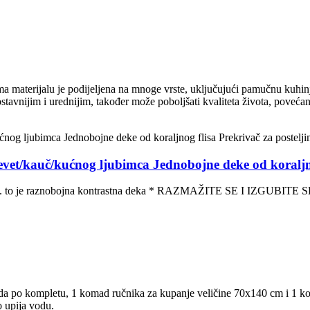
 materijalu je podijeljena na mnoge vrste, uključujući pamučnu kuhinj
tavnijim i urednijim, također može poboljšati kvaliteta života, povećan
vet/kauč/kućnog ljubimca Jednobojne deke od koraljnog
 to je raznobojna kontrastna deka * RAZMAŽITE SE I IZGUBITE SE 
ada po kompletu, 1 komad ručnika za kupanje veličine 70x140 cm i 1 k
 upija vodu.