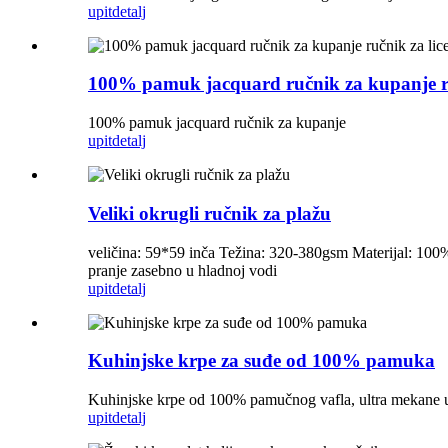
upit
detalj
100% pamuk jacquard ručnik za kupanje ru
100% pamuk jacquard ručnik za kupanje
upit
detalj
Veliki okrugli ručnik za plažu
veličina: 59*59 inča Težina: 320-380gsm Materijal: 100%
pranje zasebno u hladnoj vodi
upit
detalj
Kuhinjske krpe za suđe od 100% pamuka
Kuhinjske krpe od 100% pamučnog vafla, ultra mekane u
upit
detalj