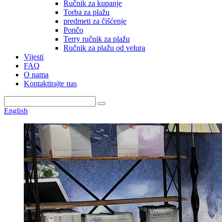
Ručnik za kupanje
Torba za plažu
predmeti za čišćenje
Pončo
Terry ručnik za plažu
Ručnik za plažu od velura
Vijesti
FAQ
O nama
Kontaktirajte nas
English