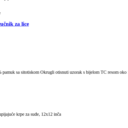
čnik za lice
 pamuk sa sitotiskom Okrugli otisnuti uzorak s bijelom TC resom oko ru
pijajuće krpe za suđe, 12x12 inča