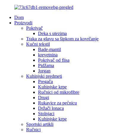
Dom
Proizvodi
Pokrivač
Deka s utezima
Traka za glavu sa šipkom za kovrčanje
Kućni tekstil
Bade-mantil
krevetnina
Pokrivač od flisa
Pidžama
Jorgan
Kuhinjski predmeti
Pregača
Kuhinjske krpe
Ručnici od mikrofibre
Drugi
Rukavice za pećnicu
Držači lonaca
Stolnjaci
Kuhinjske krpe
Sportski artikli
Ručnici