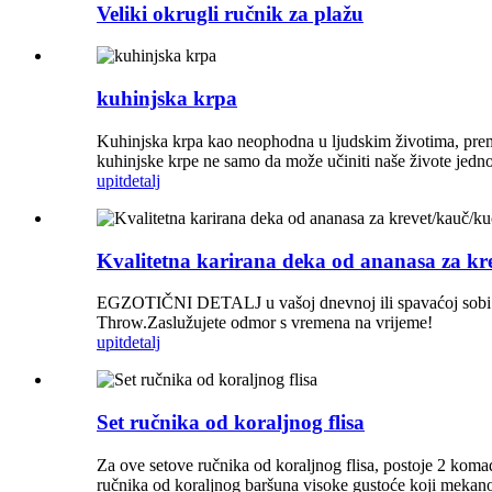
Veliki okrugli ručnik za plažu
kuhinjska krpa
Kuhinjska krpa kao neophodna u ljudskim životima, prema
kuhinjske krpe ne samo da može učiniti naše živote jednos
upit
detalj
Kvalitetna karirana deka od ananasa za kre
EGZOTIČNI DETALJ u vašoj dnevnoj ili spavaćoj sobi.
Throw.Zaslužujete odmor s vremena na vrijeme!
upit
detalj
Set ručnika od koraljnog flisa
Za ove setove ručnika od koraljnog flisa, postoje 2 kom
ručnika od koraljnog baršuna visoke gustoće koji mekano