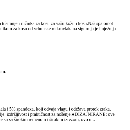
uširanje i ručnika za kosu za vašu kožu i kosu.Naš spa omot
ručnikom za kosu od vrhunske mikrovlakana sigurnija je i nježnija
zom.
 i 5% spandexa, koji odvaja vlagu i održava protok zraka,
ulje, izdržljivost i praktičnost za nošenje.●DIZAJNIRANE: ove
e su sa širokim remenom i širokim izrezom, ovo u...