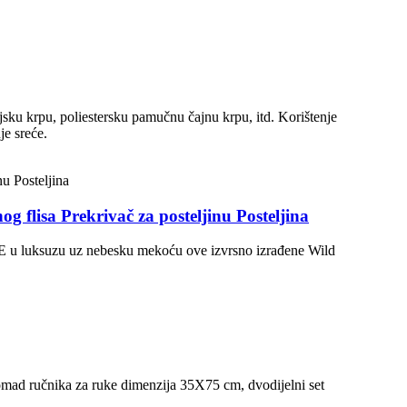
sku krpu, poliestersku pamučnu čajnu krpu, itd. Korištenje
je sreće.
 flisa Prekrivač za posteljinu Posteljina
u luksuzu uz nebesku mekoću ove izvrsno izrađene Wild
omad ručnika za ruke dimenzija 35X75 cm, dvodijelni set