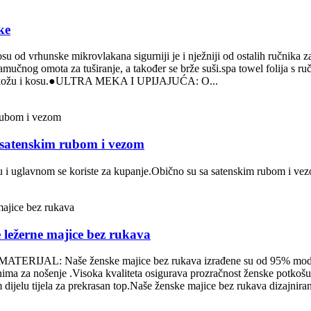
ke
rhunske mikrovlakana sigurniji je i nježniji od ostalih ručnika za t
g pamučnog omota za tuširanje, a također se brže suši.spa towel folija s 
 vašu kožu i kosu.●ULTRA MEKA I UPIJAJUĆA: O...
 satenskim rubom i vezom
u i uglavnom se koriste za kupanje.Obično su sa satenskim rubom i ve
ve ležerne majice bez rukava
MATERIJAL: Naše ženske majice bez rukava izrađene su od 95% modala
ima za nošenje .Visoka kvaliteta osigurava prozračnost ženske potkoš
ijelu tijela za prekrasan top.Naše ženske majice bez rukava dizajniran