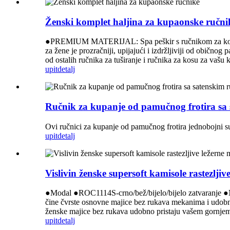
Ženski komplet haljina za kupaonske ručni
●PREMIUM MATERIJAL: Spa peškir s ručnikom za kosu od v
za žene je prozračniji, upijajući i izdržljiviji od obično
od ostalih ručnika za tuširanje i ručnika za kosu za
upit
detalj
Ručnik za kupanje od pamučnog frotira sa
Ovi ručnici za kupanje od pamučnog frotira jednobojni s
upit
detalj
Vislivin ženske supersoft kamisole rastezlji
●Modal ●ROC1114S-crno/bež/bijelo/bijelo zatvaranje ●
čine čvrste osnovne majice bez rukava mekanima i udobn
ženske majice bez rukava udobno pristaju vašem gornjem d
upit
detalj