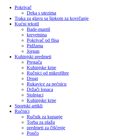
Pokrivač
Deka s utezima
Traka za glavu sa šipkom za kovrčanje
Kućni tekstil
Bade-mantil
krevetnina
Pokrivač od flisa
Pidžama
Jorgan
Kuhinjski predmeti
Pregača
Kuhinjske krpe
Ručnici od mikrofibre
Drugi
Rukavice za pećnicu
Držači lonaca
Stolnjaci
Kuhinjske krpe
Sportski artikli
Ručnici
Ručnik za kupanje
Torba za plažu
predmeti za čišćenje
Pončo