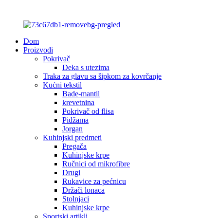
Dom
Proizvodi
Pokrivač
Deka s utezima
Traka za glavu sa šipkom za kovrčanje
Kućni tekstil
Bade-mantil
krevetnina
Pokrivač od flisa
Pidžama
Jorgan
Kuhinjski predmeti
Pregača
Kuhinjske krpe
Ručnici od mikrofibre
Drugi
Rukavice za pećnicu
Držači lonaca
Stolnjaci
Kuhinjske krpe
Sportski artikli