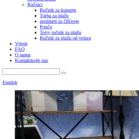
Ručnici
Ručnik za kupanje
Torba za plažu
predmeti za čišćenje
Pončo
Terry ručnik za plažu
Ručnik za plažu od velura
Vijesti
FAQ
O nama
Kontaktirajte nas
English