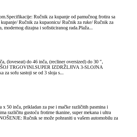
om.Specifikacije: Ručnik za kupanje od pamučnog frotira sa
upanje/ Ručnik za kupaonicu/ Ručnik za ruke/ Ručnik za
, modernog dizajna i sofisticiranog rada.Plaža...
loveseat) do 46 inča, (recliner oversized) do 30 ″,
A U NAŠOJ TRGOVINI.SUPER IZDRŽLJIVA 3-SLOJNA
a sofu sastoji se od 3 sloja s...
ča, prikladan za pse i mačke različitih pasmina i
zličitu gustoću frotirne tkanine, super mekana i ultra
 NOŠENJE: Ručnik se može pohraniti u vašem automobilu za