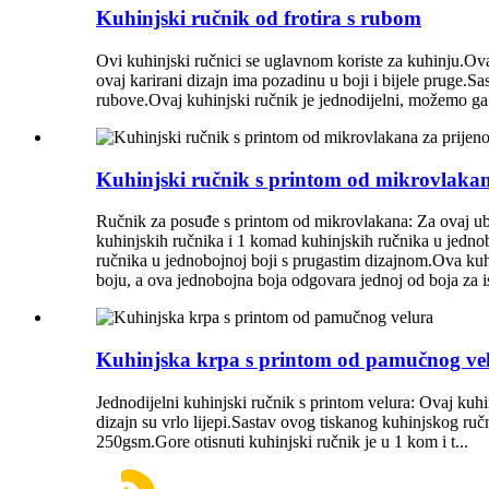
Kuhinjski ručnik od frotira s rubom
Ovi kuhinjski ručnici se uglavnom koriste za kuhinju.Ovaj
ovaj karirani dizajn ima pozadinu u boji i bijele pruge.S
rubove.Ovaj kuhinjski ručnik je jednodijelni, možemo ga 
Kuhinjski ručnik s printom od mikrovlakana
Ručnik za posuđe s printom od mikrovlakana: Za ovaj ubr
kuhinjskih ručnika i 1 komad kuhinjskih ručnika u jedno
ručnika u jednobojnoj boji s prugastim dizajnom.Ova kuh
boju, a ova jednobojna boja odgovara jednoj od boja za is
Kuhinjska krpa s printom od pamučnog ve
Jednodijelni kuhinjski ručnik s printom velura: Ovaj kuhinjs
dizajn su vrlo lijepi.Sastav ovog tiskanog kuhinjskog ru
250gsm.Gore otisnuti kuhinjski ručnik je u 1 kom i t...