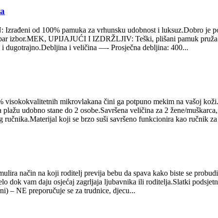
ra
ni od 100% pamuka za vrhunsku udobnost i luksuz.Dobro je pokaza
 dobar izbor.MEK, UPIJAJUĆI I IZDRŽLJIV: Teški, plišani pamuk pruža
ugotrajno.Debljina i veličina —- Prosječna debljina: 400...
visokokvalitetnih mikrovlakana čini ga potpuno mekim na vašoj koži. Eko
a plažu udobno stane do 2 osobe.Savršena veličina za 2 žene/muškarca, d
učnika.Materijal koji se brzo suši savršeno funkcionira kao ručnik za p
mulira način na koji roditelj previja bebu da spava kako biste se probud
elo dok vam daju osjećaj zagrljaja ljubavnika ili roditelja.Slatki podsj
rni) – NE preporučuje se za trudnice, djecu...