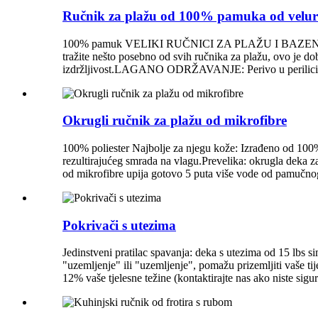
Ručnik za plažu od 100% pamuka od velu
100% pamuk VELIKI RUČNICI ZA PLAŽU I BAZEN: Izrađe
tražite nešto posebno od svih ručnika za plažu, ovo je
izdržljivost.LAGANO ODRŽAVANJE: Perivo u perilici i d
Okrugli ručnik za plažu od mikrofibre
100% poliester Najbolje za njegu kože: Izrađeno od 100% 
rezultirajućeg smrada na vlagu.Prevelika: okrugla deka z
od mikrofibre upija gotovo 5 puta više vode od pamučnog r
Pokrivači s utezima
Jedinstveni pratilac spavanja: deka s utezima od 15 lbs si
"uzemljenje" ili "uzemljenje", pomažu prizemljiti vaše tij
12% vaše tjelesne težine (kontaktirajte nas ako niste sigu