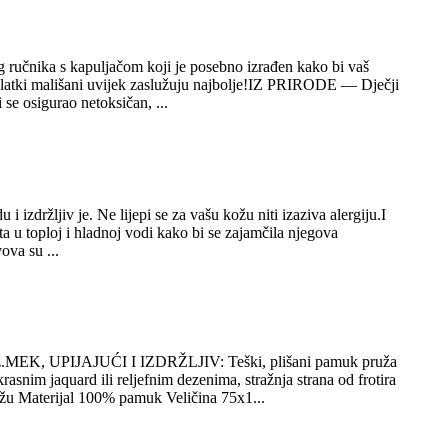
ručnika s kapuljačom koji je posebno izrađen kako bi vaš
reslatki mališani uvijek zaslužuju najbolje!IZ PRIRODE — Dječji
se osigurao netoksičan, ...
jiv je. Ne lijepi se za vašu kožu niti izaziva alergiju.I
u toploj i hladnoj vodi kako bi se zajamčila njegova
ova su ...
MEK, UPIJAJUĆI I IZDRŽLJIV: Teški, plišani pamuk pruža
im jaquard ili reljefnim dezenima, stražnja strana od frotira
žu Materijal 100% pamuk Veličina 75x1...