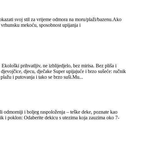
ti svoj stil za vrijeme odmora na moru/plaži/bazenu.Ako
 vrhunsku mekoću, sposobnost upijanja i
loški prihvatljiv, ne izblijedjelo, bez mirisa. Bez pliša i
jevojčice, djecu, dječake Super upijajuće i brzo sušeće: ručnik
lažu i putovanja i tako se brzo suši.Mu...
ili odmorniji i boljeg raspoloženja – teške deke, poznate kao
etnik i poklon: Odaberite dekicu s utezima koja zauzima oko 7-