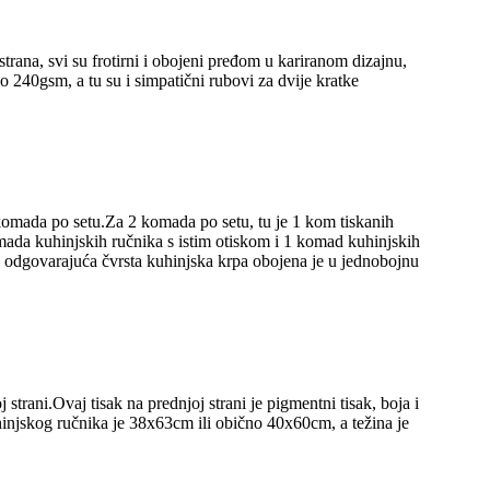
trana, svi su frotirni i obojeni pređom u kariranom dizajnu,
 240gsm, a tu su i simpatični rubovi za dvije kratke
komada po setu.Za 2 komada po setu, tu je 1 kom tiskanih
ada kuhinjskih ručnika s istim otiskom i 1 komad kuhinjskih
, odgovarajuća čvrsta kuhinjska krpa obojena je u jednobojnu
j strani.Ovaj tisak na prednjoj strani je pigmentni tisak, boja i
hinjskog ručnika je 38x63cm ili obično 40x60cm, a težina je