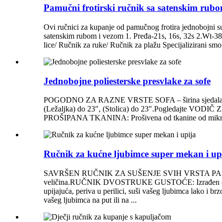
Pamučni frotirski ručnik sa satenskim rubom
Ovi ručnici za kupanje od pamučnog frotira jednobojni s
satenskim rubom i vezom 1. Pređa-21s, 16s, 32s 2.Wt-
lice/ Ručnik za ruke/ Ručnik za plažu Specijalizirani smo
Jednobojne poliesterske presvlake za sofe
POGODNO ZA RAZNE VRSTE SOFA – širina sjedala: (XL sofa
(Ležaljka) do 23″, (Stolica) do 23″.Pogledajte
PROŠIPANA TKANINA: Prošivena od tkanine od mikrovlakana
Ručnik za kućne ljubimce super mekan i up
SAVRŠEN RUČNIK ZA SUŠENJE SVIH VRSTA PASA I MAČAK
veličina.RUČNIK DVOSTRUKE GUSTOĆE: Izrađen od visokok
upijajuća, periva u perilici, suši vašeg ljubimca la
vašeg ljubimca na put ili na ...