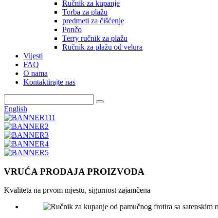
Ručnik za kupanje
Torba za plažu
predmeti za čišćenje
Pončo
Terry ručnik za plažu
Ručnik za plažu od velura
Vijesti
FAQ
O nama
Kontaktirajte nas
English
VRUĆA PRODAJA PROIZVODA
Kvaliteta na prvom mjestu, sigurnost zajamčena