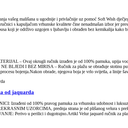
vašeg mališana u ugodnije i privlačnije uz pomoć Soft Wish dječjeg 
i ručnici s kapuljačom vrhunske kvalitete čine nenadmašan izbor jer p
 koji je održivo uzgojen s ljubavlju i obrađen bez kemikalija kako bi 
vaj okrugli ručnik izrađen je od 100% pamuka, upija vodu i izdržl
A NE BLJEDI I BEZ MIRISA – Ručnik za plažu se obrađuje stotinu puta 
procesu bojenja.Nakon obrade, njegova boja je vrlo svijetla, a linije šav
ka od jaquarda
Izrađeni od 100% pravog pamuka za vrhunsku udobnost i luksuz.
PREKRASNIM UZORCIMA, prednja strana je od plišanog velura s prekrasn
: Perivo u perilici i dugotrajno.Artikl Velur jaquard ručnik za pla