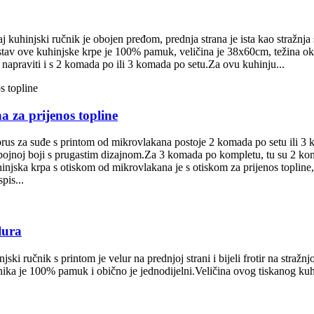
 kuhinjski ručnik je obojen pređom, prednja strana je ista kao stražnja s
astav ove kuhinjske krpe je 100% pamuk, veličina je 38x60cm, težina oko
napraviti i s 2 komada po ili 3 komada po setu.Za ovu kuhinju...
 za prijenos topline
us za suđe s printom od mikrovlakana postoje 2 komada po setu ili 3 
bojnoj boji s prugastim dizajnom.Za 3 komada po kompletu, tu su 2 kom
injska krpa s otiskom od mikrovlakana je s otiskom za prijenos topline
pis...
lura
ki ručnik s printom je velur na prednjoj strani i bijeli frotir na stražnjo
čnika je 100% pamuk i obično je jednodijelni.Veličina ovog tiskanog ku