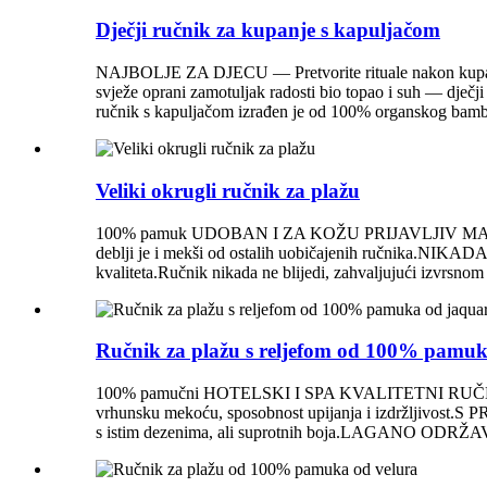
Dječji ručnik za kupanje s kapuljačom
NAJBOLJE ZA DJECU — Pretvorite rituale nakon kupanja 
svježe oprani zamotuljak radosti bio topao i suh — dječj
ručnik s kapuljačom izrađen je od 100% organskog bambusa
Veliki okrugli ručnik za plažu
100% pamuk UDOBAN I ZA KOŽU PRIJAVLJIV MATERIJAL – O
deblji je i mekši od ostalih uobičajenih ručnika.NIKAD
kvaliteta.Ručnik nikada ne blijedi, zahvaljujući izvrsnom 
Ručnik za plažu s reljefom od 100% pamu
100% pamučni HOTELSKI I SPA KVALITETNI RUČNICI: 
vrhunsku mekoću, sposobnost upijanja i izdržljivost.S 
s istim dezenima, ali suprotnih boja.LAGANO ODRŽAVANJE