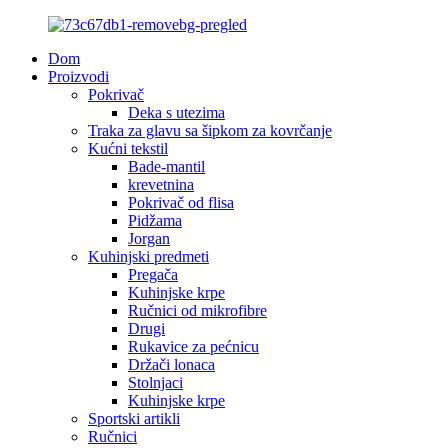
Dom
Proizvodi
Pokrivač
Deka s utezima
Traka za glavu sa šipkom za kovrčanje
Kućni tekstil
Bade-mantil
krevetnina
Pokrivač od flisa
Pidžama
Jorgan
Kuhinjski predmeti
Pregača
Kuhinjske krpe
Ručnici od mikrofibre
Drugi
Rukavice za pećnicu
Držači lonaca
Stolnjaci
Kuhinjske krpe
Sportski artikli
Ručnici