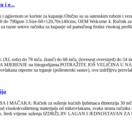
 i e...
u i uglavnom se koriste za kupanje.Obično su sa satenskim rubom i vez
380 do 700gsm 3.Size-60×120,70x140cms, OEM Welcome 4. Ručnik za k
 za razne setove ručnika za kupanje od pamučnog frotira visokog profila
) do 78 inča, (kauč) do 68 inča, (loveseat oversized) do 54 inča, (
 VODIČ ZA MJERENJE na fotografijama.POTRAŽITE JOŠ VELIČIN
 otporne na trganje (poliesterski sastav), ova izdržljiva presvlaka z
ija
A: Ručnik za sušenje kućnih ljubimaca dimenzija 30 inča x 50 in
valitetnog materijala od mikrovlakana, svaka strana ručnika ima ra
ko i brzo, štedi vrijeme sušenja IZDRŽLJIV LAGAN I JEDNOSTAVAN ZA