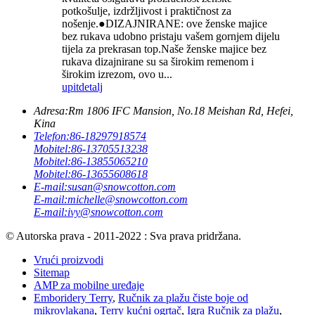
potkošulje, izdržljivost i praktičnost za
nošenje.●DIZAJNIRANE: ove ženske majice
bez rukava udobno pristaju vašem gornjem dijelu
tijela za prekrasan top.Naše ženske majice bez
rukava dizajnirane su sa širokim remenom i
širokim izrezom, ovo u...
upit
detalj
Adresa:
Rm 1806 IFC Mansion, No.18 Meishan Rd, Hefei,
Kina
Telefon:
86-18297918574
Mobitel:
86-13705513238
Mobitel:
86-13855065210
Mobitel:
86-13655608618
E-mail:
susan@snowcotton.com
E-mail:
michelle@snowcotton.com
E-mail:
ivy@snowcotton.com
© Autorska prava - 2011-2022 : Sva prava pridržana.
Vrući proizvodi
Sitemap
AMP za mobilne uređaje
Emboridery Terry
,
Ručnik za plažu čiste boje od
mikrovlakana
,
Terry kućni ogrtač
,
Igra Ručnik za plažu
,