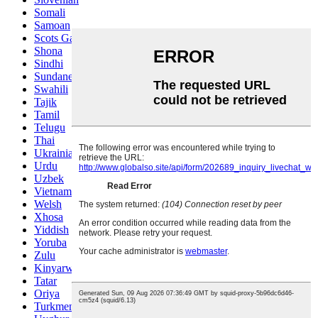
Somali
Samoan
Scots Gaelic
Shona
Sindhi
Sundanese
Swahili
Tajik
Tamil
Telugu
Thai
Ukrainian
Urdu
Uzbek
Vietnamese
Welsh
Xhosa
Yiddish
Yoruba
Zulu
Kinyarwanda
Tatar
Oriya
Turkmen