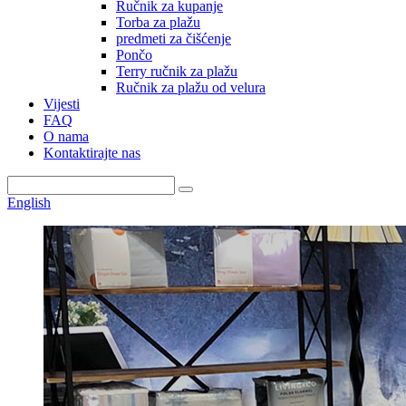
Ručnik za kupanje
Torba za plažu
predmeti za čišćenje
Pončo
Terry ručnik za plažu
Ručnik za plažu od velura
Vijesti
FAQ
O nama
Kontaktirajte nas
English