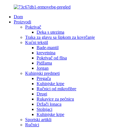
Dom
Proizvodi
Pokrivač
Deka s utezima
Traka za glavu sa šipkom za kovrčanje
Kućni tekstil
Bade-mantil
krevetnina
Pokrivač od flisa
Pidžama
Jorgan
Kuhinjski predmeti
Pregača
Kuhinjske krpe
Ručnici od mikrofibre
Drugi
Rukavice za pećnicu
Držači lonaca
Stolnjaci
Kuhinjske krpe
Sportski artikli
Ručnici