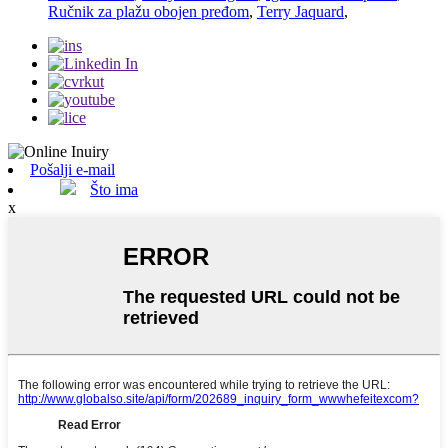
Ručnik za plažu obojen pređom
,
Terry Jaquard
,
Pošalji e-mail
Što ima
x