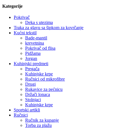
Kategorije
Pokrivač
Deka s utezima
Traka za glavu sa šipkom za kovrčanje
Kućni tekstil
Bade-mantil
krevetnina
Pokrivač od flisa
Pidžama
Jorgan
Kuhinjski predmeti
Pregača
Kuhinjske krpe
Ručnici od mikrofibre
Drugi
Rukavice za pećnicu
Držači lonaca
Stolnjaci
Kuhinjske krpe
Sportski artikli
Ručnici
Ručnik za kupanje
Torba za plažu